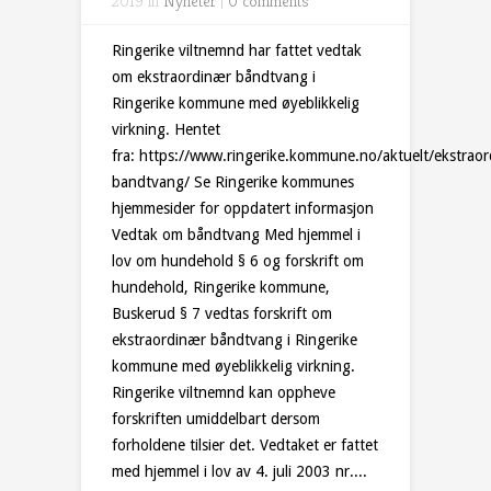
2019 in
Nyheter
|
0 comments
Ringerike viltnemnd har fattet vedtak
om ekstraordinær båndtvang i
Ringerike kommune med øyeblikkelig
virkning. Hentet
fra: https://www.ringerike.kommune.no/aktuelt/ekstraor
bandtvang/ Se Ringerike kommunes
hjemmesider for oppdatert informasjon
Vedtak om båndtvang Med hjemmel i
lov om hundehold § 6 og forskrift om
hundehold, Ringerike kommune,
Buskerud § 7 vedtas forskrift om
ekstraordinær båndtvang i Ringerike
kommune med øyeblikkelig virkning.
Ringerike viltnemnd kan oppheve
forskriften umiddelbart dersom
forholdene tilsier det. Vedtaket er fattet
med hjemmel i lov av 4. juli 2003 nr....