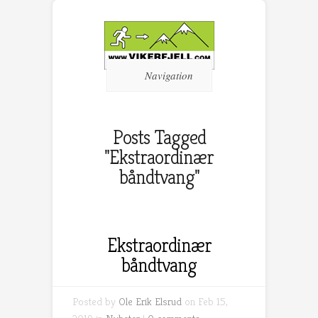
Navigation
Posts Tagged
"Ekstraordinær
båndtvang"
Ekstraordinær
båndtvang
Posted by
Ole Erik Elsrud
on Feb 15,