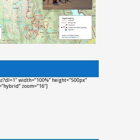
z?dl=1″ width=”100%” height=”500px”
e=”hybrid” zoom=”16″]