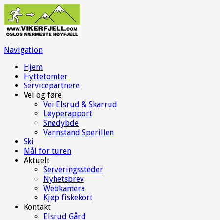
Navigation
Hjem
Hyttetomter
Servicepartnere
Vei og føre
Vei Elsrud & Skarrud
Løyperapport
Snødybde
Vannstand Sperillen
Ski
Mål for turen
Aktuelt
Serveringssteder
Nyhetsbrev
Webkamera
Kjøp fiskekort
Kontakt
Elsrud Gård