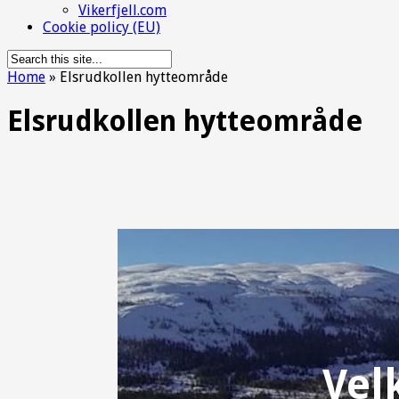
Vikerfjell.com
Cookie policy (EU)
Home
»
Elsrudkollen hytteområde
Elsrudkollen hytteområde
Vel