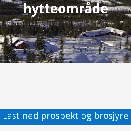
hytteområde
Last ned prospekt og brosjyre