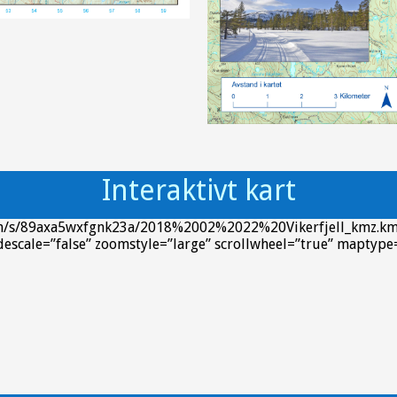
Interaktivt kart
om/s/89axa5wxfgnk23a/2018%2002%2022%20Vikerfjell_kmz.km
descale=”false” zoomstyle=”large” scrollwheel=”true” maptyp