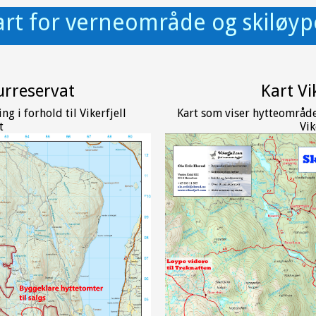
art for verneområde og skiløyp
turreservat
Kart Vi
g i forhold til Vikerfjell
Kart som viser hytteområdet
t
Vik