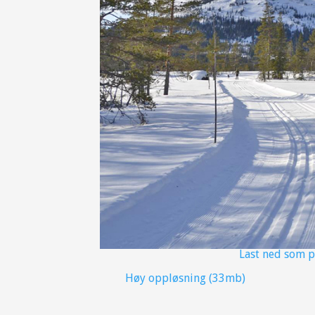
Last ned som 
Høy oppløsning (33mb)