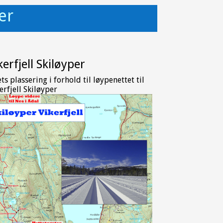
er
kerfjell Skiløyper
s plassering i forhold til løypenettet til
erfjell Skiløyper