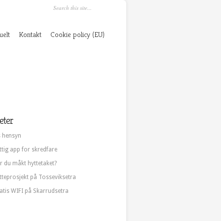
uelt
Kontakt
Cookie policy (EU)
eter
s hensyn
ttig app for skredfare
r du måkt hyttetaket?
tteprosjekt på Tosseviksetra
atis WIFI på Skarrudsetra