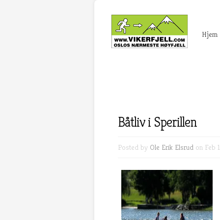
Hjem
Båtliv i Sperillen
Posted by
Ole Erik Elsrud
on Feb 1