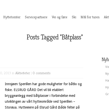
Hyttetomter
Servicepartnere
Vei og føre
Ski
Mål for turen
Akt
Posts Tagged "Båtplass"
Nyh
Vi
0, 2013 in
Aktiviteter
|
0 comments
Ny
Ha
Innsjøen Sperillen har gode muligheter for båtliv og
Hy
fiske. ELSRUD GÅRD Det vil bli etablert
Gr
bryggeanlegg med båtplasser i forbindelse med
utviklingen av vårt hytteområde ved Sperillen –
Storøya. Hytteeiere på Elsrud Gård (både felter på