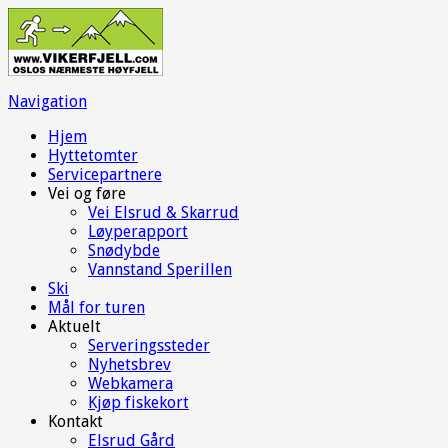
Navigation
Hjem
Hyttetomter
Servicepartnere
Vei og føre
Vei Elsrud & Skarrud
Løyperapport
Snødybde
Vannstand Sperillen
Ski
Mål for turen
Aktuelt
Serveringssteder
Nyhetsbrev
Webkamera
Kjøp fiskekort
Kontakt
Elsrud Gård