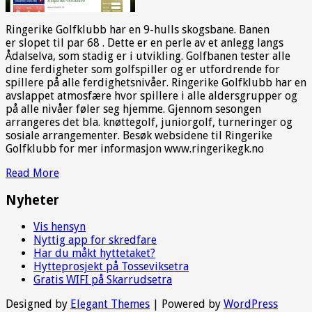
Ringerike Golfklubb har en 9-hulls skogsbane. Banen
er slopet til par 68 . Dette er en perle av et anlegg langs
Ådalselva, som stadig er i utvikling. Golfbanen tester alle
dine ferdigheter som golfspiller og er utfordrende for
spillere på alle ferdighetsnivåer. Ringerike Golfklubb har en
avslappet atmosfære hvor spillere i alle aldersgrupper og
på alle nivåer føler seg hjemme. Gjennom sesongen
arrangeres det bla. knøttegolf, juniorgolf, turneringer og
sosiale arrangementer. Besøk websidene til Ringerike
Golfklubb for mer informasjon www.ringerikegk.no
Read More
Nyheter
Vis hensyn
Nyttig app for skredfare
Har du måkt hyttetaket?
Hytteprosjekt på Tosseviksetra
Gratis WIFI på Skarrudsetra
Designed by
Elegant Themes
| Powered by
WordPress