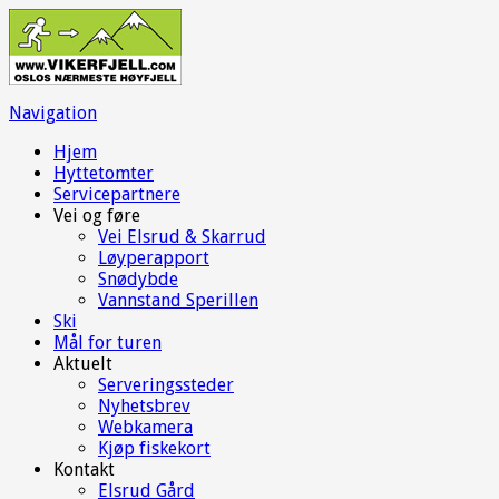
Navigation
Hjem
Hyttetomter
Servicepartnere
Vei og føre
Vei Elsrud & Skarrud
Løyperapport
Snødybde
Vannstand Sperillen
Ski
Mål for turen
Aktuelt
Serveringssteder
Nyhetsbrev
Webkamera
Kjøp fiskekort
Kontakt
Elsrud Gård