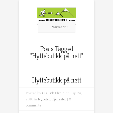
Navigation
Posts Tagged
"Hyttebutikk på nett"
Hyttebutikk på nett
Posted by
Ole Erik Elsrud
on Sep 24,
2016 in
Nyheter
,
Tjenester
|
0
comments