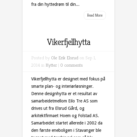
fra din hyttedrøm til din...
Read More
Vikerfjellhytta
Posted by
Ole Erik Elsrud
on Sep 1,
2014 in
Hytter
|
0 comments
Vikerfjellhytta er designet med fokus på
smarte plan- og interiørløsninger.
Denne designhytta er et resultat av
samarbeidetmellom Eilo Tre AS som
drives ut fra Elsrud Gård, og
arkitektfirmaet Hoem og Folstad AS.
Samarbeidet startet allerede i 2002 da
den første eneboligen i Stavanger ble