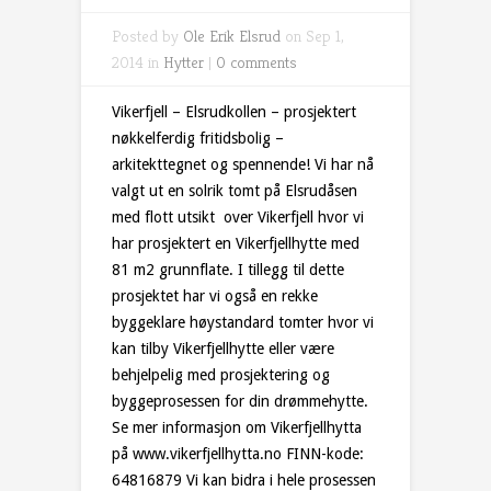
Posted by
Ole Erik Elsrud
on Sep 1,
2014 in
Hytter
|
0 comments
Vikerfjell – Elsrudkollen – prosjektert
nøkkelferdig fritidsbolig –
arkitekttegnet og spennende! Vi har nå
valgt ut en solrik tomt på Elsrudåsen
med flott utsikt over Vikerfjell hvor vi
har prosjektert en Vikerfjellhytte med
81 m2 grunnflate. I tillegg til dette
prosjektet har vi også en rekke
byggeklare høystandard tomter hvor vi
kan tilby Vikerfjellhytte eller være
behjelpelig med prosjektering og
byggeprosessen for din drømmehytte.
Se mer informasjon om Vikerfjellhytta
på www.vikerfjellhytta.no FINN-kode:
64816879 Vi kan bidra i hele prosessen