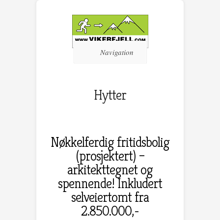
Navigation
Hytter
Nøkkelferdig fritidsbolig
(prosjektert) –
arkitekttegnet og
spennende! Inkludert
selveiertomt fra
2.850.000,-