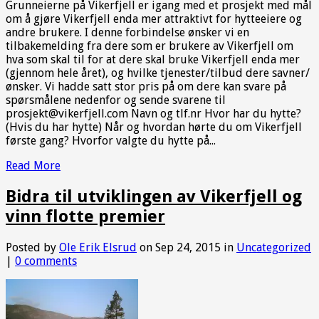
Grunneierne på Vikerfjell er igang med et prosjekt med mål
om å gjøre Vikerfjell enda mer attraktivt for hytteeiere og
andre brukere. I denne forbindelse ønsker vi en
tilbakemelding fra dere som er brukere av Vikerfjell om
hva som skal til for at dere skal bruke Vikerfjell enda mer
(gjennom hele året), og hvilke tjenester/tilbud dere savner/
ønsker. Vi hadde satt stor pris på om dere kan svare på
spørsmålene nedenfor og sende svarene til
prosjekt@vikerfjell.com Navn og tlf.nr Hvor har du hytte?
(Hvis du har hytte) Når og hvordan hørte du om Vikerfjell
første gang? Hvorfor valgte du hytte på...
Read More
Bidra til utviklingen av Vikerfjell og
vinn flotte premier
Posted by
Ole Erik Elsrud
on Sep 24, 2015 in
Uncategorized
|
0 comments