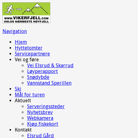
Navigation
Hjem
Hyttetomter
Servicepartnere
Vei og føre
Vei Elsrud & Skarrud
Løyperapport
Snødybde
Vannstand Sperillen
Ski
Mål for turen
Aktuelt
Serveringssteder
Nyhetsbrev
Webkamera
Kjøp fiskekort
Kontakt
Elsrud Gård