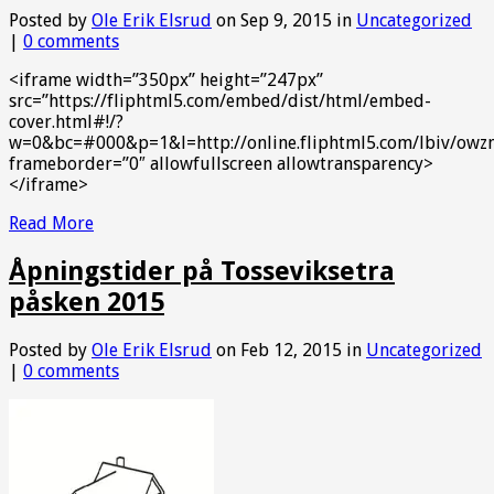
Posted by
Ole Erik Elsrud
on Sep 9, 2015 in
Uncategorized
|
0 comments
<iframe width=”350px” height=”247px”
src=”https://fliphtml5.com/embed/dist/html/embed-
cover.html#!/?
w=0&bc=#000&p=1&l=http://online.fliphtml5.com/lbiv/owzm/
frameborder=”0″ allowfullscreen allowtransparency>
</iframe>
Read More
Åpningstider på Tosseviksetra
påsken 2015
Posted by
Ole Erik Elsrud
on Feb 12, 2015 in
Uncategorized
|
0 comments