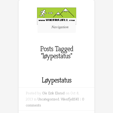
Navigation
Posts Tagged
"løypestatus"
Løypestatus
Posted by
Ole Erik Elsrud
on Oct 8,
2013 in
Uncategorized
,
VikerfjellSKI
|
0
comments