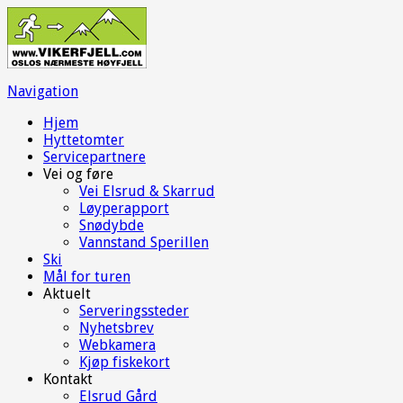
Navigation
Hjem
Hyttetomter
Servicepartnere
Vei og føre
Vei Elsrud & Skarrud
Løyperapport
Snødybde
Vannstand Sperillen
Ski
Mål for turen
Aktuelt
Serveringssteder
Nyhetsbrev
Webkamera
Kjøp fiskekort
Kontakt
Elsrud Gård