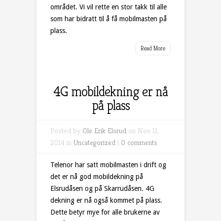
området. Vi vil rette en stor takk til alle
som har bidratt til å få mobilmasten på
plass.
Read More
4G mobildekning er nå
på plass
Posted by
Ole Erik Elsrud
on Nov 11,
2014 in
Uncategorized
|
0 comments
Telenor har satt mobilmasten i drift og
det er nå god mobildekning på
Elsrudåsen og på Skarrudåsen. 4G
dekning er nå også kommet på plass.
Dette betyr mye for alle brukerne av