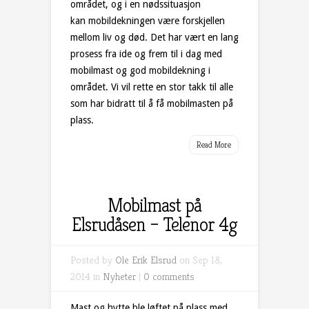
området, og i en nødssituasjon
kan mobildekningen være forskjellen
mellom liv og død. Det har vært en lang
prosess fra ide og frem til i dag med
mobilmast og god mobildekning i
området. Vi vil rette en stor takk til alle
som har bidratt til å få mobilmasten på
plass.
Read More
Mobilmast på
Elsrudåsen – Telenor 4g
Posted by
Ole Erik Elsrud
on Sep 18,
2014 in
Nyheter
|
0 comments
Mast og hytte ble løftet på plass med