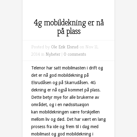
4g mobildekning er nå
på plass
Posted by
Ole Erik Elsrud
on Nov 11,
2014 in
Nyheter
|
0 comments
Telenor har satt mobilmasten i drift og
det er nå god mobildekning på
Elsrudåsen og på Skarrudåsen. 4G
dekning er nå også kommet på plass.
Dette betyr mye for alle brukerne av
området, og i en nødssituasjon
kan mobildekningen være forskjellen
mellom liv og død. Det har vært en lang
prosess fra ide og frem til i dag med
mobilmast og god mobildekning i