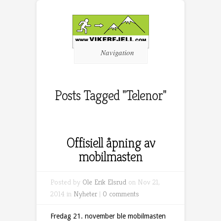
Navigation
Posts Tagged "Telenor"
Offisiell åpning av
mobilmasten
Posted by
Ole Erik Elsrud
on Nov 21,
2014 in
Nyheter
|
0 comments
Fredag 21. november ble mobilmasten