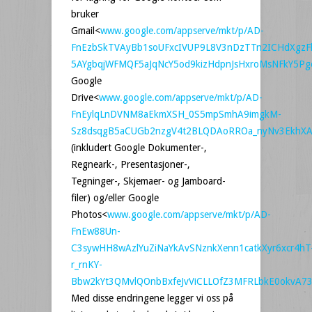
bruker
Gmail<
www.google.com/appserve/mkt/p/AD-
FnEzbSkTVAyBb1soUFxcIVUP9L8V3nDzTTn2ICHdXgzF
5AYgbqjWFMQF5aJqNcY5od9kizHdpnJsHxroMsNFkY5Pg
Google
Drive<
www.google.com/appserve/mkt/p/AD-
FnEylqLnDVNM8aEkmXSH_0S5mpSmhA9imgkM-
Sz8dsqgB5aCUGb2nzgV4t2BLQDAoRROa_nyNv3EkhXA
(inkludert Google Dokumenter-,
Regneark-, Presentasjoner-,
Tegninger-, Skjemaer- og Jamboard-
filer) og/eller Google
Photos<
www.google.com/appserve/mkt/p/AD-
FnEw88Un-
C3sywHH8wAzlYuZiNaYkAvSNznkXenn1catkXyr6xcr4hT
r_rnKY-
Bbw2kYt3QMvlQOnbBxfeJvViCLLOfZ3MFRLbkE0okvA73M
Med disse endringene legger vi oss på