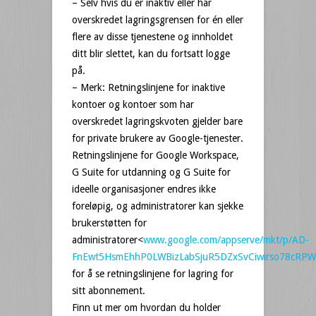
– Selv hvis du er inaktiv eller har
overskredet lagringsgrensen for én eller
flere av disse tjenestene og innholdet
ditt blir slettet, kan du fortsatt logge
på.
– Merk: Retningslinjene for inaktive
kontoer og kontoer som har
overskredet lagringskvoten gjelder bare
for private brukere av Google-tjenester.
Retningslinjene for Google Workspace,
G Suite for utdanning og G Suite for
ideelle organisasjoner endres ikke
foreløpig, og administratorer kan sjekke
brukerstøtten for
administratorer<
www.google.com/appserve/mkt/p/AD-
FnEwt5HsmEhhP0LWBizLabSjuR5DZxSvCiwirso78cRP
for å se retningslinjene for lagring for
sitt abonnement.
Finn ut mer om hvordan du holder