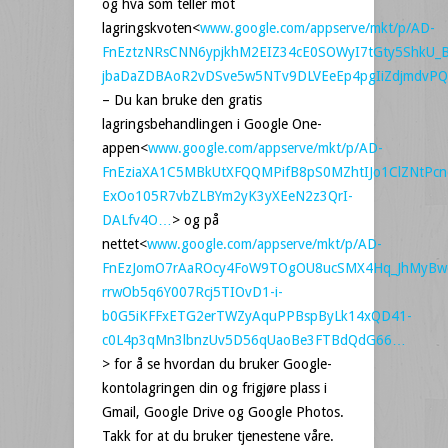
og hva som teller mot
lagringskvoten<
www.google.com/appserve/mkt/p/AD-
FnEztzNRsCNN6ypjkhM2EIZ34cE0SOWyI7tGty5ShkU_
jbaDaZDBAoR2vDSve5w5NTv9DLVEeEp4pgIiZdjmdvPQ
– Du kan bruke den gratis
lagringsbehandlingen i Google One-
appen<
www.google.com/appserve/mkt/p/AD-
FnEziaXA1C5MBkUtXFQQMPifB8pS0MZhtIJo1ClZNtPcn
ExOo105R7vbZLBYm2yK3yXEeN2z3QrI-
DALfv4O…
> og på
nettet<
www.google.com/appserve/mkt/p/AD-
FnEzJomO7rAaROcy4FoW9TOgOU8ucSMX4Hq_JhMyBw
rrwOb5q6Y007Rcj5TIOvD1-i-
b0G5iKFFxETG2erTWZyAquPPBspByLk14xQD41-
c0L4p3qMn3lbnzUv5D56qUaoBe3FTBdQdG66…
> for å se hvordan du bruker Google-
kontolagringen din og frigjøre plass i
Gmail, Google Drive og Google Photos.
Takk for at du bruker tjenestene våre.