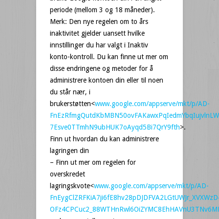
periode (mellom 3 og 18 måneder).
Merk: Den nye regelen om to års
inaktivitet gjelder uansett hvilke
innstillinger du har valgt i Inaktiv
konto-kontroll. Du kan finne ut mer om
disse endringene og metoder for å
administrere kontoen din eller til noen
du står nær, i
brukerstøtten<
www.google.com/appserve/mkt/p/AD-
FnEzRfmgQutdKbMBN50ovFAKawxPqIedmYbqIujvlnLW
7Esve0TTmhN9ubHUK7oAyqd5Bi7QrY9fth
>.
Finn ut hvordan du kan administrere
lagringen din
– Finn ut mer om regelen for
overskredet
lagringskvote<
www.google.com/appserve/mkt/p/AD-
FnEygClZRFKiA7ji6fE8hv28pDJDFVA2LGtUWJr_XVXWzD
OFz4CPCuc2_88WTHnRwl6OiZYMC8EhHAVnU3TNv6M