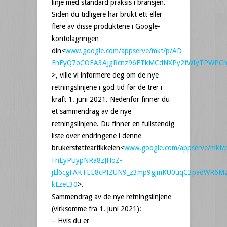
linje med standard praksis i bransjen.
Siden du tidligere har brukt ett eller
flere av disse produktene i Google-
kontolagringen
din<
www.google.com/appserve/mkt/p/AD-
FnEyQ7oCOEA3AJgRcnz96ETkMCdNXPy2tWIyTPWPCnb
>, ville vi informere deg om de nye
retningslinjene i god tid før de trer i
kraft 1. juni 2021. Nedenfor finner du
et sammendrag av de nye
retningslinjene. Du finner en fullstendig
liste over endringene i denne
brukerstøtteartikkelen<
www.google.com/appserve/mkt/
FnEyPUypNRa8zJHoZ-
jLl6cgFAKTEE8cPIZUN9_z3mp9gjmKU0uqC3padWR6MZ
kLzeL30
>.
Sammendrag av de nye retningslinjene
(virksomme fra 1. juni 2021):
– Hvis du er