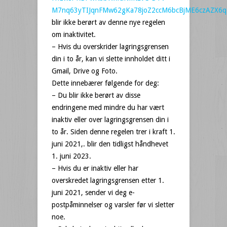
M7nq63yTIJqnFMw62gKa78joZ2ccM6bcBjME6czAZX6
blir ikke berørt av denne nye regelen
om inaktivitet.
– Hvis du overskrider lagringsgrensen
din i to år, kan vi slette innholdet ditt i
Gmail, Drive og Foto.
Dette innebærer følgende for deg:
– Du blir ikke berørt av disse
endringene med mindre du har vært
inaktiv eller over lagringsgrensen din i
to år. Siden denne regelen trer i kraft 1.
juni 2021,. blir den tidligst håndhevet
1. juni 2023.
– Hvis du er inaktiv eller har
overskredet lagringsgrensen etter 1.
juni 2021, sender vi deg e-
postpåminnelser og varsler før vi sletter
noe.