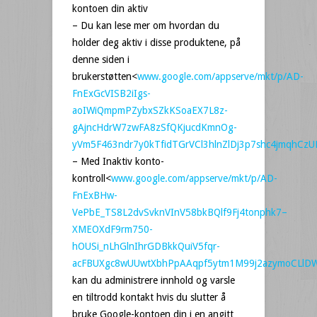
kontoen din aktiv
– Du kan lese mer om hvordan du
holder deg aktiv i disse produktene, på
denne siden i
brukerstøtten<
www.google.com/appserve/mkt/p/AD-
FnExGcVISB2iIgs-
aoIWiQmpmPZybxSZkKSoaEX7L8z-
gAjncHdrW7zwFA8zSfQKjucdKmnOg-
yVm5F463ndr7y0kTfidTGrVCl3hlnZlDj3p7shc4jmqhC
– Med Inaktiv konto-
kontroll<
www.google.com/appserve/mkt/p/AD-
FnExBHw-
VePbE_TS8L2dvSvknVInV58bkBQlf9Fj4tonphk7–
XMEOXdF9rm750-
hOUSi_nLhGlnIhrGDBkkQuiV5fqr-
acFBUXgc8wUUwtXbhPpAAqpf5ytm1M99j2azymoCLlD
kan du administrere innhold og varsle
en tiltrodd kontakt hvis du slutter å
bruke Google-kontoen din i en angitt