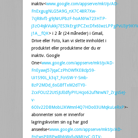
inaktiv<
www.google.com/appserve/mkt/p/AD-
FnExgugNLG5A9G_nX7C48R7Xw-
7cjR8vfI-g9jNrUPbzF-hoANYw723HTP-
j3zO4sjkVukkj7ES3kErgtPCZxcDfx6IwzLPPgPvU3jr9KY
j1A__fQK
> i 2 år (24 måneder) i Gmail,
Drive eller Foto, kan vi slette innholdet i
produktet eller produktene der du er
inaktiv. Google
One<
www.google.com/appserve/mkt/p/AD-
FnEyawJ57jqaCzPhOWfKE8clp59-
Ui1S90L_k3q7_FcnSW-Y-Smb-
8zP2MDd_6sGBfTxM2dTY0-
ZcxFOLtZ2UtSJUlIdfyPYLHcjo62ufNrwN7_ZrgsSeJ-
v-
6OIv22DBMobLIKWmnl4Q7HDo03UMqkuLeRxP
>-
abonnenter som er innenfor
lagringskvoten sin og har god
anseelse<
www.google.com/appserve/mkt/p/AD-
FnEwsPRBPwRbbWxfuNMtzvC-DTV-