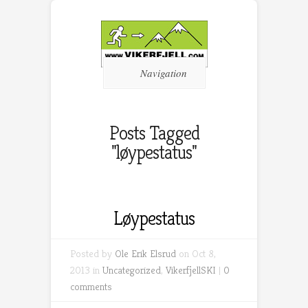
Navigation
Posts Tagged
"løypestatus"
Løypestatus
Posted by
Ole Erik Elsrud
on Oct 8,
2013 in
Uncategorized
,
VikerfjellSKI
|
0
comments