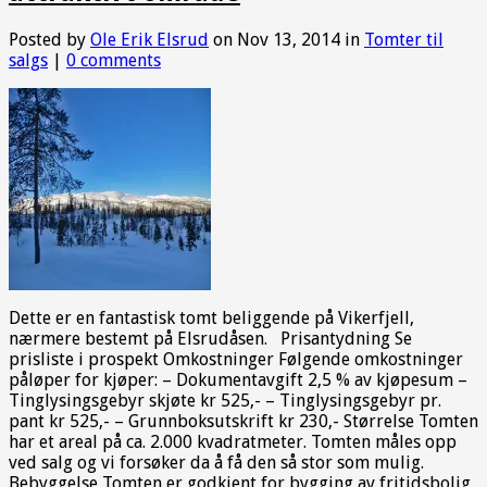
Posted by
Ole Erik Elsrud
on Nov 13, 2014 in
Tomter til
salgs
|
0 comments
Dette er en fantastisk tomt beliggende på Vikerfjell,
nærmere bestemt på Elsrudåsen. Prisantydning Se
prisliste i prospekt Omkostninger Følgende omkostninger
påløper for kjøper: – Dokumentavgift 2,5 % av kjøpesum –
Tinglysingsgebyr skjøte kr 525,- – Tinglysingsgebyr pr.
pant kr 525,- – Grunnboksutskrift kr 230,- Størrelse Tomten
har et areal på ca. 2.000 kvadratmeter. Tomten måles opp
ved salg og vi forsøker da å få den så stor som mulig.
Bebyggelse Tomten er godkjent for bygging av fritidsbolig