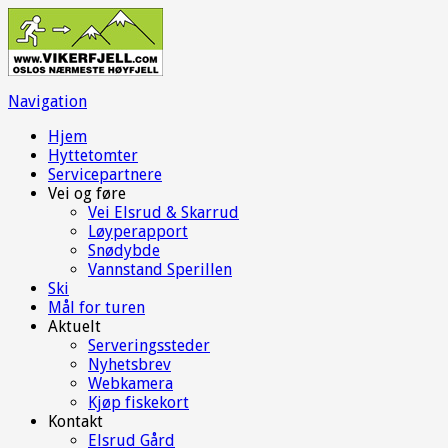
Navigation
Hjem
Hyttetomter
Servicepartnere
Vei og føre
Vei Elsrud & Skarrud
Løyperapport
Snødybde
Vannstand Sperillen
Ski
Mål for turen
Aktuelt
Serveringssteder
Nyhetsbrev
Webkamera
Kjøp fiskekort
Kontakt
Elsrud Gård