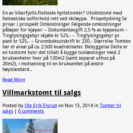
En av Vikerfjells flotteste hyttetomter? Utsiktstomt med
fantastiske solforhold rett ved skiløypa. Prisantydning Se
priser i prospekt Omkostninger Følgende omkostninger
påløper for kjøper: – Dokumentavgift 2,5 % av kjøpesum –
Tinglysingsgebyr skjøte kr 525,- – Tinglysingsgebyr pr.
pant kr 525,- – Grunnboksutskrift kr 230,- Størrelse Tomten
har et areal på ca. 2.500 kvadratmeter. Bebyggelse Dette er
en tuntomt hvor det tillatt å bygge tunløsninger med 2
bruksenheter hver på 120m2 (samt separat uthus på
20m2), i motsetning til en bruksenhet på andre
høystandard...
Read More
Villmarkstomt til salgs
Posted by
Ole Erik Elsrud
on Nov 13, 2014 in
Tomter til
salgs
|
0 comments