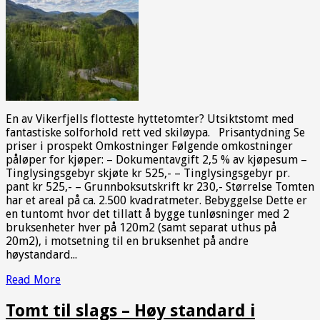
En av Vikerfjells flotteste hyttetomter? Utsiktstomt med
fantastiske solforhold rett ved skiløypa. Prisantydning Se
priser i prospekt Omkostninger Følgende omkostninger
påløper for kjøper: – Dokumentavgift 2,5 % av kjøpesum –
Tinglysingsgebyr skjøte kr 525,- – Tinglysingsgebyr pr.
pant kr 525,- – Grunnboksutskrift kr 230,- Størrelse Tomten
har et areal på ca. 2.500 kvadratmeter. Bebyggelse Dette er
en tuntomt hvor det tillatt å bygge tunløsninger med 2
bruksenheter hver på 120m2 (samt separat uthus på
20m2), i motsetning til en bruksenhet på andre
høystandard...
Read More
Tomt til slags – Høy standard i