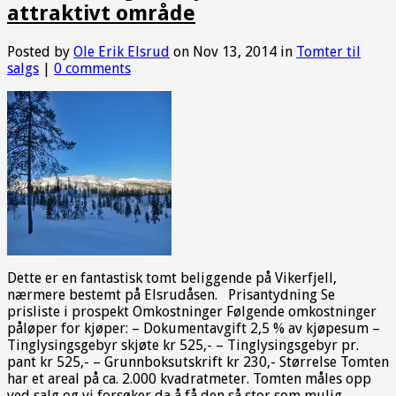
attraktivt område
Posted by
Ole Erik Elsrud
on Nov 13, 2014 in
Tomter til
salgs
|
0 comments
Dette er en fantastisk tomt beliggende på Vikerfjell,
nærmere bestemt på Elsrudåsen. Prisantydning Se
prisliste i prospekt Omkostninger Følgende omkostninger
påløper for kjøper: – Dokumentavgift 2,5 % av kjøpesum –
Tinglysingsgebyr skjøte kr 525,- – Tinglysingsgebyr pr.
pant kr 525,- – Grunnboksutskrift kr 230,- Størrelse Tomten
har et areal på ca. 2.000 kvadratmeter. Tomten måles opp
ved salg og vi forsøker da å få den så stor som mulig.