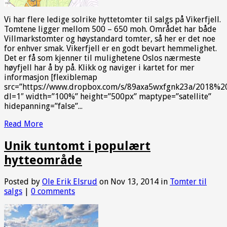
Vi har flere ledige solrike hyttetomter til salgs på Vikerfjell.
Tomtene ligger mellom 500 – 650 moh. Området har både
Villmarkstomter og høystandard tomter, så her er det noe
for enhver smak. Vikerfjell er en godt bevart hemmelighet.
Det er få som kjenner til mulighetene Oslos nærmeste
høyfjell har å by på. Klikk og naviger i kartet for mer
informasjon [flexiblemap
src=”https://www.dropbox.com/s/89axa5wxfgnk23a/2018%2
dl=1″ width=”100%” height=”500px” maptype=”satellite”
hidepanning=”false”...
Read More
Unik tuntomt i populært
hytteområde
Posted by
Ole Erik Elsrud
on Nov 13, 2014 in
Tomter til
salgs
|
0 comments