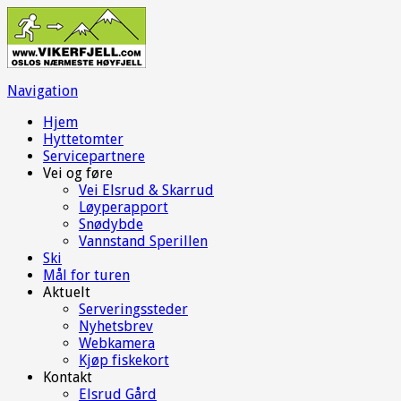
Navigation
Hjem
Hyttetomter
Servicepartnere
Vei og føre
Vei Elsrud & Skarrud
Løyperapport
Snødybde
Vannstand Sperillen
Ski
Mål for turen
Aktuelt
Serveringssteder
Nyhetsbrev
Webkamera
Kjøp fiskekort
Kontakt
Elsrud Gård